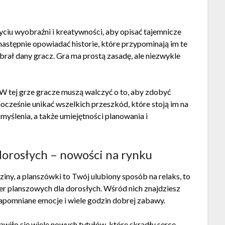
użyciu wyobraźni i kreatywności, aby opisać tajemnicze
 następnie opowiadać historie, które przypominają im te
ybrał dany gracz. Gra ma prostą zasadę, ale niezwykle
. W tej grze gracze muszą walczyć o to, aby zdobyć
ocześnie unikać wszelkich przeszkód, które stoją im na
yślenia, a także umiejętności planowania i
 dorosłych – nowości na rynku
dziny, a planszówki to Twój ulubiony sposób na relaks, to
ier planszowych dla dorosłych. Wśród nich znajdziesz
zapomniane emocje i wiele godzin dobrej zabawy.
awiło się wiele nowych tytułów, które skradły serce