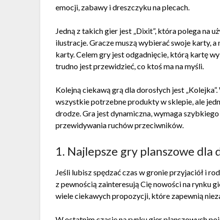
emocji, zabawy i dreszczyku na plecach.
Jedną z takich gier jest „Dixit”, która polega na 
ilustracje. Gracze muszą wybierać swoje karty, a
karty. Celem gry jest odgadnięcie, którą kartę w
trudno jest przewidzieć, co ktoś ma na myśli.
Kolejną ciekawą grą dla dorosłych jest „Kolejka”
wszystkie potrzebne produkty w sklepie, ale jedn
drodze. Gra jest dynamiczna, wymaga szybkiego m
przewidywania ruchów przeciwników.
1. Najlepsze gry planszowe dla
Jeśli lubisz spędzać czas w gronie przyjaciół i ro
z pewnością zainteresują Cię nowości na rynku g
wiele ciekawych propozycji, które zapewnią nie
W ostatnim czasie na rynku gier planszowych poj