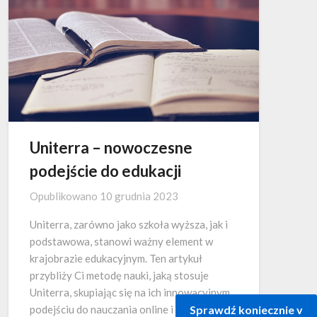
Uniterra – nowoczesne
podejście do edukacji
Opublikowano
10 grudnia 2023
Uniterra, zarówno jako szkoła wyższa, jak i
podstawowa, stanowi ważny element w
krajobrazie edukacyjnym. Ten artykuł
przybliży Ci metodę nauki, jaką stosuje
Uniterra, skupiając się na ich innowacyjnym
Sprawdź koniecznie v
podejściu do nauczania online i