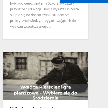
hybrydowego. Uniterra Szkoła Wyższa –
przyszłość edukacji Szkoła wyższa Uniterra
skupia się na dostarczaniu studentom
praktycznej wiedzy, przygotowując ich do
wyzwań współczesnego…