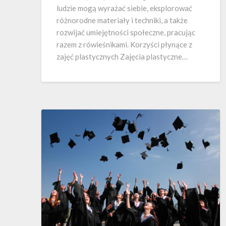
ludzie mogą wyrażać siebie, eksplorować
różnorodne materiały i techniki, a także
rozwijać umiejętności społeczne, pracując
razem z rówieśnikami. Korzyści płynące z
zajęć plastycznych Zajęcia plastyczne…