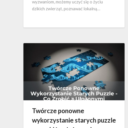
wyzwaniom, możemy uczyć się o życiu
dzikich zwierząt, poznawać lokalną…
Twórcze ponowne
wykorzystanie starych puzzle