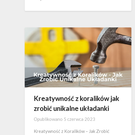
Kreatywność z koralików jak
zrobić unikalne układanki
Opublikowano
5 czerwca 2023
Kreatywność z Koralików – Jak Zrobić