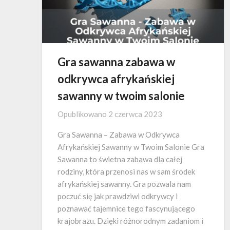
Gra sawanna zabawa w
odkrywca afrykańskiej
sawanny w twoim salonie
Opublikowano
2 czerwca 2023
Gra Sawanna – Zabawa w Odkrywca
Afrykańskiej Sawanny w Twoim Salonie Gra
Sawanna to świetna zabawa dla całej
rodziny, która przenosi nas w sam środek
afrykańskiej sawanny. Gra pozwala nam
poczuć się jak prawdziwi odkrywcy i
poznawać tajemnice tego fascynującego
krajobrazu. Dzięki różnorodnym zadaniom i