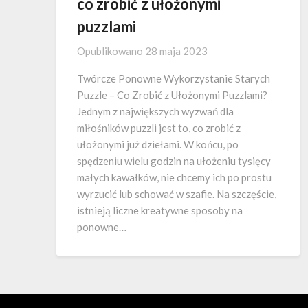
co zrobić z ułożonymi
puzzlami
Opublikowano
28 maja 2023
Twórcze Ponowne Wykorzystanie Starych
Puzzle – Co Zrobić z Ułożonymi Puzzlami?
Jednym z największych wyzwań dla
miłośników puzzli jest to, co zrobić z
ułożonymi już dziełami. W końcu, po
spędzeniu wielu godzin na ułożeniu tysięcy
małych kawałków, nie chcemy ich po prostu
wyrzucić lub schować w szafie. Na szczęście,
istnieją liczne kreatywne sposoby na
ponowne…