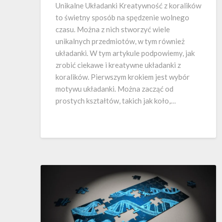
Unikalne Układanki Kreatywność z koralików
to świetny sposób na spędzenie wolnego
czasu. Można z nich stworzyć wiele
unikalnych przedmiotów, w tym również
układanki. W tym artykule podpowiemy, jak
zrobić ciekawe i kreatywne układanki z
koralików. Pierwszym krokiem jest wybór
motywu układanki. Można zacząć od
prostych kształtów, takich jak koło,…