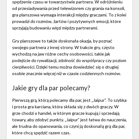
spędzenie czasu w towarzystwie partnera. W odróżnieniu
od przesiadywania przed telewizorem czy grania na konsoli,
gra planszowa wymaga interakcji między graczami. To z kolei
prowadzi do rozmów, żartów i pozytywnych emocji, które
sprzyjają budowaniu więzi między partnerami.
Gry planszowe to także doskonała okazja, by poznać
swojego partnera z innej strony. W trakcie gry, często
wychodzą na jaw różne cechy osobowości, takie jak
podejście do rywalizacji, zdolność do współpracy czy poziom
cierpliwości. Dzięki temu można dowiedzieć się o drugiej
osobie znacznie więcej niż w czasie codziennych rozmów.
Jakie gry dla par polecamy?
Pierwszą grą, którą polecamy dla par, jest „Jaipur”. To szybka
i prosta gra karciana, która składa się z dwóch graczy. W
grze chodzi o handel, w którym gracze kupują i sprzedają
towary, aby zdobyć punkty. „Jaipur” jest łatwa do nauczenia,
ale trudna do opanowania, co czyni ją doskonałą grą dla par,
które chcą spędzić razem czas.