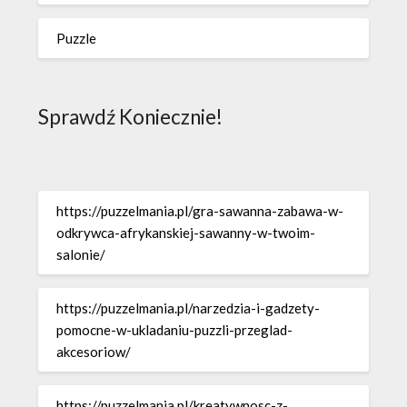
Puzzle
Sprawdź Koniecznie!
https://puzzelmania.pl/gra-sawanna-zabawa-w-
odkrywca-afrykanskiej-sawanny-w-twoim-
salonie/
https://puzzelmania.pl/narzedzia-i-gadzety-
pomocne-w-ukladaniu-puzzli-przeglad-
akcesoriow/
https://puzzelmania.pl/kreatywnosc-z-