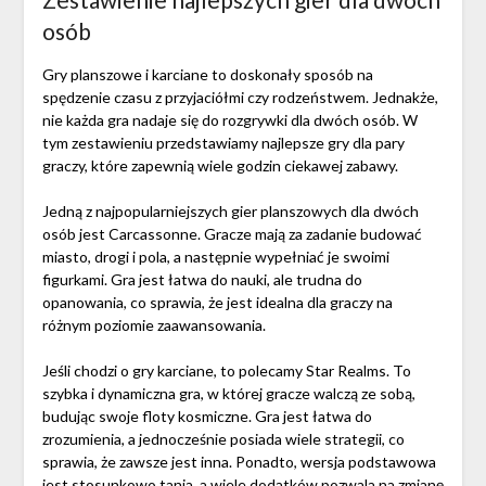
osób
Gry planszowe i karciane to doskonały sposób na
spędzenie czasu z przyjaciółmi czy rodzeństwem. Jednakże,
nie każda gra nadaje się do rozgrywki dla dwóch osób. W
tym zestawieniu przedstawiamy najlepsze gry dla pary
graczy, które zapewnią wiele godzin ciekawej zabawy.
Jedną z najpopularniejszych gier planszowych dla dwóch
osób jest Carcassonne. Gracze mają za zadanie budować
miasto, drogi i pola, a następnie wypełniać je swoimi
figurkami. Gra jest łatwa do nauki, ale trudna do
opanowania, co sprawia, że jest idealna dla graczy na
różnym poziomie zaawansowania.
Jeśli chodzi o gry karciane, to polecamy Star Realms. To
szybka i dynamiczna gra, w której gracze walczą ze sobą,
budując swoje floty kosmiczne. Gra jest łatwa do
zrozumienia, a jednocześnie posiada wiele strategii, co
sprawia, że zawsze jest inna. Ponadto, wersja podstawowa
jest stosunkowo tania, a wiele dodatków pozwala na zmianę