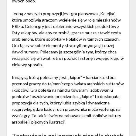
dwóch osób.
Jedną z naszych propozycji jest gra planszowa „Kolejka”,
która umożliwia graczom wcielenie się w rolę mieszkańców
PRL-u. Celem gry jest uzbieranie wszystkich produktów z
listy zakupów, ale aby to zrobić, gracze muszą stawić czoła
problemom, które spotykały Polaków w tamtych czasach.
Gra łączy w sobie elementy strategii, negocjacji i dużej
dawki humoru. Polecamy ją szczególnie tym, którzy chcą
wciągnąć się w świat retro i poznać historię swojego kraju w
ciekawy sposób.
Inną grą, którą polecamy, jest „Jaipur” – karcianka, która
przenosi graczy do tajemniczego świata arabskich sułtanów
i kupców. Gra polega na handlu towarami, zdobywaniu
punktów i oszukiwaniu przeciwnika. „Jaipur” to doskonała
propozycja dla tych, którzy lubią szybką i dynamiczną
rozgrywkę, gdzie każdy ruch przeciwnika może wpłynąć na
wynik gry. To także świetna zabawa dla miłośników kultury
arabskiej i pięknych ilustracji.
Zestawienie najlepszych gier dla dwóch