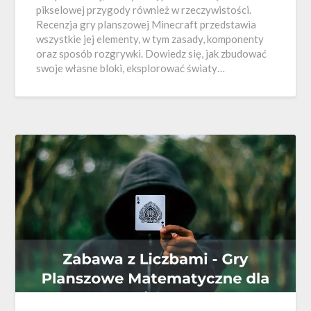
pikselowej przygody również w rzeczywistości.
Recenzja gry planszowej Minecraft przedstawia
wszystkie jej elementy, w tym zasady, komponenty
oraz sposób rozgrywki. Dowiedz się, jak zbudować
swoje własne bloki, eksplorować światy…