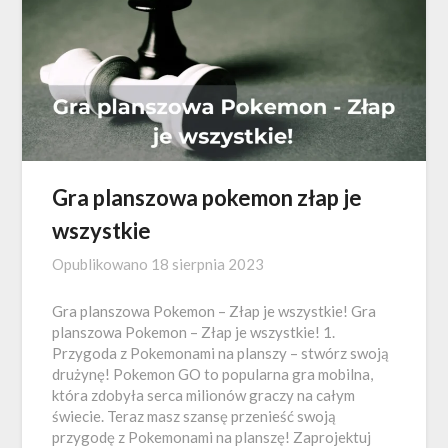
Gra planszowa pokemon złap je
wszystkie
Opublikowano
18 sierpnia 2023
Gra planszowa Pokemon – Złap je wszystkie! Gra
planszowa Pokemon – Złap je wszystkie! 1.
Przygoda z Pokemonami na planszy – stwórz swoją
drużynę! Pokemon GO to popularna gra mobilna,
która zdobyła serca milionów graczy na całym
świecie. Teraz masz szansę przenieść swoją
przygodę z Pokemonami na planszę! Zaprojektuj