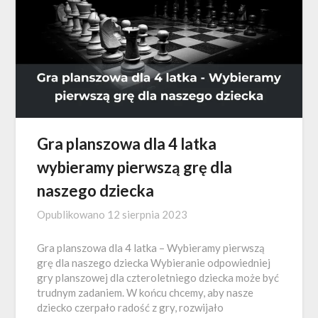
Gra planszowa dla 4 latka
wybieramy pierwszą grę dla
naszego dziecka
Opublikowano
12 sierpnia 2023
Gra planszowa dla 4 latka – Wybieramy pierwszą
grę dla naszego dziecka Wybieranie odpowiedniej
gry planszowej dla czteroletniego dziecka może być
trudnym zadaniem. W końcu chcemy, aby nasze
dziecko czerpało radość z gry, rozwijało