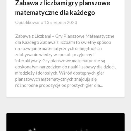
Zabawa z liczbami gry planszowe
matematyczne dla każdego
Opublikowano
13 sierpnia 2023
Zabawa z Liczbami – Gry Planszowe Matematyczne
dla Każdego Zabawa z liczbami to świetny sposób
na rozwijanie matematycznych umiejętności i
zdobywanie wiedzy w sposób przyjemny i
interaktywny. Gry planszowe matematyczne są
doskonałym narzędziem do nauki i zabawy dla dzieci,
młodzieży i dorosłych. Wśród dostępnych gier
planszowych matematycznych znajdują się
różnorodne propozycje od prostych gier dla…