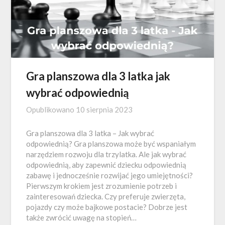
Gra planszowa dla 3 latka jak
wybrać odpowiednią
Opublikowano
10 sierpnia 2023
Gra planszowa dla 3 latka – Jak wybrać
odpowiednią? Gra planszowa może być wspaniałym
narzędziem rozwoju dla trzylatka. Ale jak wybrać
odpowiednią, aby zapewnić dziecku odpowiednią
zabawę i jednocześnie rozwijać jego umiejętności?
Pierwszym krokiem jest zrozumienie potrzeb i
zainteresowań dziecka. Czy preferuje zwierzęta,
pojazdy czy może bajkowe postacie? Dobrze jest
także zwrócić uwagę na stopień…