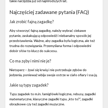
takie narzędzia już od najmłodszych lat.
Najczęściej zadawane pytania (FAQ)
Jak zrobić fajną zagadkę?
Aby stworzyć fajną zagadkę, należy wybrać ciekawe
pytanie, zaskakującą odpowiedź i niebanalny sposób jej
przedstawienia. Ważne, aby zagadka była logiczna, ale też
trudna do rozwiązania. Przemyślana forma i odpowiedni
dobór słów to klucz do sukcesu.
Co ma zęby i nimi nie je?
Nietoperz – żywi się krwią i nie potrzebuje zębów do
jedzenia, ponieważ wbija swoje ostrze w ciało ofiary i ssa ją.
Jakie są typy zagadek?
Typy zagadek to m.in. łamigłówki logiczne, rebusy, zagadki
matematyczne, klasyczne zagadki typu „kto to?”, zagadki
obrazkowe czy też zagadki muzyczne.