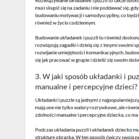
Rozwiązywanie układanek i puzzli to także dosko
musi skupić się na zadaniu i nie poddawać się, g
budowaniu motywacji i samodyscypliny, co będzie 
również w życiu codziennym.
Budowanie układanek i puzzli to również doskonał
rozwiązują zagadki i dzielą się z innymi swoimi 
rozwijanie umiejętności komunikacyjnych, budowan
się jak pracować w grupie i dzielić się swoim do
3. W jaki sposób układanki i pu
manualne i percepcyjne dzieci?
Układanki i puzzle są jednymi z najpopularniejs
mają one nie tylko walory rozrywkowe, ale równi
zdolności manualne i percepcyjne dziecka, co ma 
Podczas układania puzzli i układanek dziecko mus
strukturę obrazka. W ten sposób ćwiczy swoją p