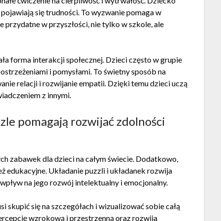
nałe ćwiczenie na cierpliwość i wytrwałość. Dziecko
dy pojawiają się trudności. To wyzwanie pomaga w
przydatne w przyszłości, nie tylko w szkole, ale
a forma interakcji społecznej. Dzieci często w grupie
spostrzeżeniami i pomysłami. To świetny sposób na
ie relacji i rozwijanie empatii. Dzięki temu dzieci uczą
świadczeniem z innymi.
zzle pomagają rozwijać zdolności
zych zabawek dla dzieci na całym świecie. Dodatkowo,
eż edukacyjne. Układanie puzzli i układanek rozwija
wpływ na jego rozwój intelektualny i emocjonalny.
i skupić się na szczegółach i wizualizować sobie całą
ercepcję wzrokową i przestrzenną oraz rozwija