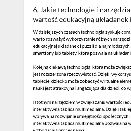
6. Jakie technologie i narzędzi
wartość edukacyjną układanek i 
W dzisiejszych czasach technologia zyskuje coraz
warto rozważyć wykorzystanie różnych narzędzi i
edukacyjnej układanek i puzzli dla najmłodszych.
smartfony lub tablety, która pozwala na układani
Kolejną ciekawą technologią, która może zwiększy
jest rozszerzona rzeczywistość. Dzięki wykorzyst
tablecie, dziecko może zobaczyć wirtualne eleme
nauki jest atrakcyjna i angażująca dla dzieci, co 
Istotnym narzędziem w zwiększaniu wartości eduka
interaktywna tablica multimedialna. Dzięki takie
wpływa na rozwijanie umiejętności społecznych 
interaktywna tablica multimedialna pozwala na 
wzbogacają proces nauki.