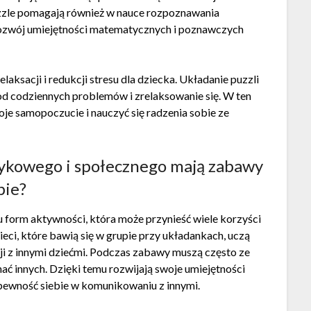
uzzle pomagają również w nauce rozpoznawania
rozwój umiejętności matematycznych i poznawczych
laksacji i redukcji stresu dla dziecka. Układanie puzzli
od codziennych problemów i zrelaksowanie się. W ten
e samopoczucie i nauczyć się radzenia sobie ze
językowego i społecznego mają zabawy
pie?
u form aktywności, która może przynieść wiele korzyści
eci, które bawią się w grupie przy układankach, uczą
cji z innymi dziećmi. Podczas zabawy muszą często ze
ać innych. Dzięki temu rozwijają swoje umiejętności
 pewność siebie w komunikowaniu z innymi.