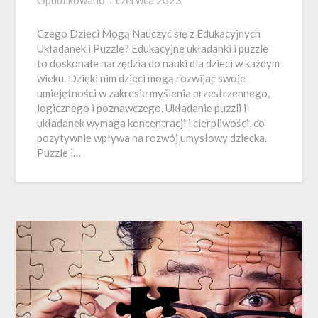
Czego Dzieci Mogą Nauczyć się z Edukacyjnych
Układanek i Puzzle? Edukacyjne układanki i puzzle
to doskonałe narzędzia do nauki dla dzieci w każdym
wieku. Dzięki nim dzieci mogą rozwijać swoje
umiejętności w zakresie myślenia przestrzennego,
logicznego i poznawczego. Układanie puzzli i
układanek wymaga koncentracji i cierpliwości, co
pozytywnie wpływa na rozwój umysłowy dziecka.
Puzzle i…