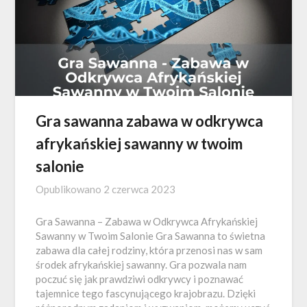
Gra sawanna zabawa w odkrywca
afrykańskiej sawanny w twoim
salonie
Opublikowano
2 czerwca 2023
Gra Sawanna – Zabawa w Odkrywca Afrykańskiej
Sawanny w Twoim Salonie Gra Sawanna to świetna
zabawa dla całej rodziny, która przenosi nas w sam
środek afrykańskiej sawanny. Gra pozwala nam
poczuć się jak prawdziwi odkrywcy i poznawać
tajemnice tego fascynującego krajobrazu. Dzięki