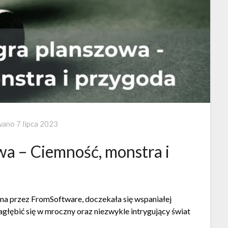
wano
7 lipca 2023
a – Ciemność, monstra i
ona przez FromSoftware, doczekała się wspaniałej
agłębić się w mroczny oraz niezwykle intrygujący świat