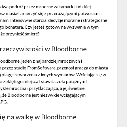
dziwa podróż przez mroczne zakamarki ludzkiej
iesz musiał zmierzyć się z przerażającymi potworami i
am. Intensywne starcia, decyzje moralne i strategiczne
go bohatera. Czy jesteś gotowy na wyzwanie w tym
że przynieść śmierć?
j rzeczywistości w Bloodborne
loodborne, jeden z najbardziej mrocznych i
a przez studio FromSoftware, przenosi gracza do miasta
 plagę i stworzenia z innych wymiarów. Wcielając się w
przeklętego miejsca i stawić czoła potężnym i
le mroczna i przytłaczająca, a jej świetnie
ą, że Bloodborne jest niezwykle wciągającym
RPG.
się na walkę w Bloodborne