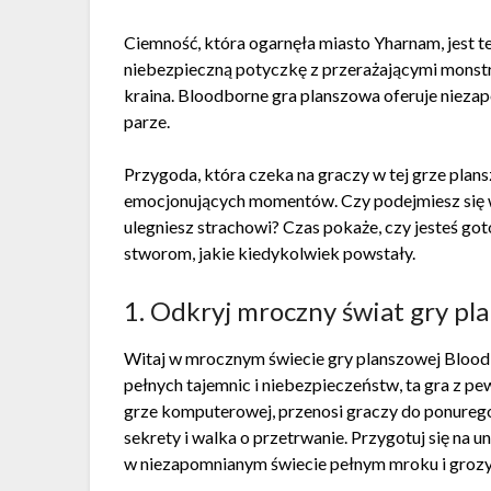
Ciemność, która ogarnęła miasto Yharnam, jest te
niebezpieczną potyczkę z przerażającymi monstra
kraina. Bloodborne gra planszowa oferuje niezap
parze.
Przygoda, która czeka na graczy w tej grze plan
emocjonujących momentów. Czy podejmiesz się w
ulegniesz strachowi? Czas pokaże, czy jesteś got
stworom, jakie kiedykolwiek powstały.
1. Odkryj mroczny świat gry p
Witaj w mrocznym świecie gry planszowej Bloodb
pełnych tajemnic i niebezpieczeństw, ta gra z pe
grze komputerowej, przenosi graczy do ponurego
sekrety i walka o przetrwanie. Przygotuj się na u
w niezapomnianym świecie pełnym mroku i grozy