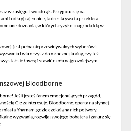
raz w zasięgu Twoich rąk. Przygotuj się na
mi i odkryj tajemnice, które skrywa ta przeklęta
omniane doznania, w których ryzyko i nagroda idą w
szowej, jest pełna nieprzewidywalnych wyborów i
yzwania i wkroczysz do mrocznej krainy, czy też
owy stać się łowcą i stawić czoła najgroźniejszym
lanszowej Bloodborne
orne! Jeśli jesteś fanem emocjonujących przygód,
wnością Cię zainteresuje. Bloodborne, oparta na słynnej
 miasta Yharnam, gdzie czekają na nich potwory,
nikalne wyzwania, rozwijaj swojego bohatera i zanurz się
.