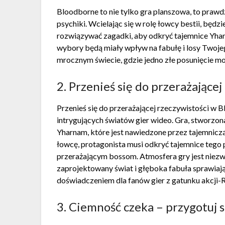
Bloodborne to nie tylko gra planszowa, to praw
psychiki. Wcielając się w rolę łowcy bestii, będz
rozwiązywać zagadki, aby odkryć tajemnice Yharn
wybory będą miały wpływ na fabułę i losy Twoje
mrocznym świecie, gdzie jedno złe posunięcie mo
2. Przenieś się do przerażające
Przenieś się do przerażającej rzeczywistości w B
intrygujących światów gier wideo. Gra, stworzon
Yharnam, które jest nawiedzone przez tajemniczą
łowcę, protagonista musi odkryć tajemnice tego 
przerażającym bossom. Atmosfera gry jest niezwyk
zaprojektowany świat i głęboka fabuła sprawiaj
doświadczeniem dla fanów gier z gatunku akcji-
3. Ciemność czeka – przygotuj 