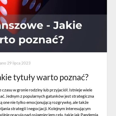
wano
29 lipca 2023
akie tytuły warto poznać?
zasu w gronie rodziny lub przyjaciół. Istnieje wiele
znać. Jednym z popularnych gatunków jest strategiczna
ją one nie tylko emocjonującą rozgrywkę, ale także
ania strategii i negocjacji. Kolejnym interesującym
ólnie pracują nad osiągnięciem celu, takie jak Pandemia