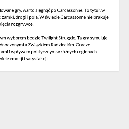
dowane gry, warto sięgnąć po Carcassonne. To tytuł, w
zamki, drogi i pola. W świecie Carcassonne nie brakuje
pięcia rozgrywce.
ałym wyborem będzie Twilight Struggle. Ta gra symuluje
ednoczonymi a Związkiem Radzieckim. Gracze
rtami i wpływem politycznym w różnych regionach
iele emocji i satysfakcji.