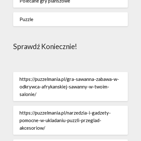
Polecane gry planszowe
Puzzle
Sprawdź Koniecznie!
https://puzzelmania.pl/gra-sawanna-zabawa-w-
odkrywca-afrykanskiej-sawanny-w-twoim-
salonie/
https://puzzelmania.pl/narzedzia-i-gadzety-
pomocne-w-ukladaniu-puzzli-przeglad-
akcesoriow/