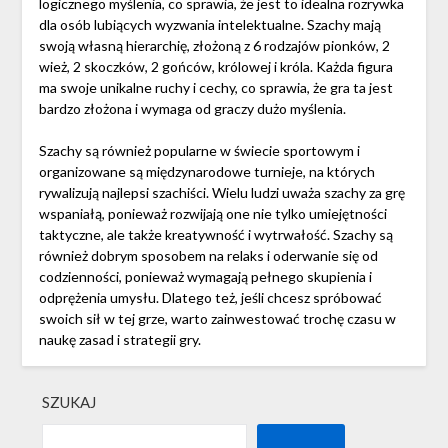
logicznego myślenia, co sprawia, że jest to idealna rozrywka
dla osób lubiących wyzwania intelektualne. Szachy mają
swoją własną hierarchię, złożoną z 6 rodzajów pionków, 2
wież, 2 skoczków, 2 gońców, królowej i króla. Każda figura
ma swoje unikalne ruchy i cechy, co sprawia, że gra ta jest
bardzo złożona i wymaga od graczy dużo myślenia.
Szachy są również popularne w świecie sportowym i
organizowane są międzynarodowe turnieje, na których
rywalizują najlepsi szachiści. Wielu ludzi uważa szachy za grę
wspaniałą, ponieważ rozwijają one nie tylko umiejętności
taktyczne, ale także kreatywność i wytrwałość. Szachy są
również dobrym sposobem na relaks i oderwanie się od
codzienności, ponieważ wymagają pełnego skupienia i
odprężenia umysłu. Dlatego też, jeśli chcesz spróbować
swoich sił w tej grze, warto zainwestować trochę czasu w
naukę zasad i strategii gry.
SZUKAJ