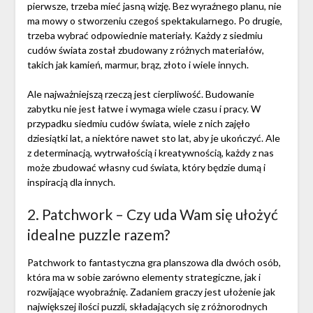
pierwsze, trzeba mieć jasną wizję. Bez wyraźnego planu, nie
ma mowy o stworzeniu czegoś spektakularnego. Po drugie,
trzeba wybrać odpowiednie materiały. Każdy z siedmiu
cudów świata został zbudowany z różnych materiałów,
takich jak kamień, marmur, brąz, złoto i wiele innych.
Ale najważniejszą rzeczą jest cierpliwość. Budowanie
zabytku nie jest łatwe i wymaga wiele czasu i pracy. W
przypadku siedmiu cudów świata, wiele z nich zajęło
dziesiątki lat, a niektóre nawet sto lat, aby je ukończyć. Ale
z determinacją, wytrwałością i kreatywnością, każdy z nas
może zbudować własny cud świata, który będzie dumą i
inspiracją dla innych.
2. Patchwork – Czy uda Wam się ułożyć
idealne puzzle razem?
Patchwork to fantastyczna gra planszowa dla dwóch osób,
która ma w sobie zarówno elementy strategiczne, jak i
rozwijające wyobraźnię. Zadaniem graczy jest ułożenie jak
największej ilości puzzli, składających się z różnorodnych